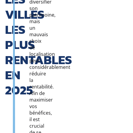
diversifier
VILLES
son
patrimoine,
mais
LES
un
mauvais
PLUS
choix
de
RENTABLES
localisation
peut
considérablement
EN
réduire
la
2025
rentabilité.
Afin de
maximiser
vos
bénéfices,
il est
crucial
de se