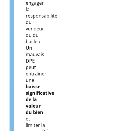
engager
la
responsabilité
du
vendeur
ou du
bailleur.
Un
mauvais
DPE
peut
entraîner
une
baisse
significative
de la
valeur
du bien
et
limiter la