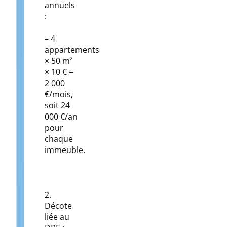
annuels
:
– 4
appartements
× 50 m²
× 10 € =
2 000
€/mois,
soit 24
000 €/an
pour
chaque
immeuble.
2.
Décote
liée au