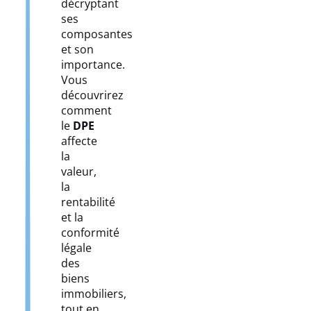
décryptant
ses
composantes
et son
importance.
Vous
découvrirez
comment
le
DPE
affecte
la
valeur,
la
rentabilité
et la
conformité
légale
des
biens
immobiliers,
tout en