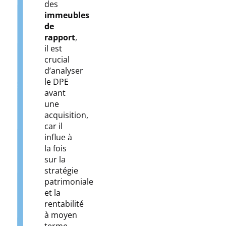
des
immeubles
de
rapport
,
il est
crucial
d’analyser
le DPE
avant
une
acquisition,
car il
influe à
la fois
sur la
stratégie
patrimoniale
et la
rentabilité
à moyen