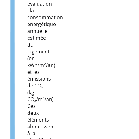
évaluation
: la
consommation
énergétique
annuelle
estimée
du
logement
(en
kWh/m²/an)
et les
émissions
de CO₂
(kg
CO₂/m²/an).
Ces
deux
éléments
aboutissent
à la