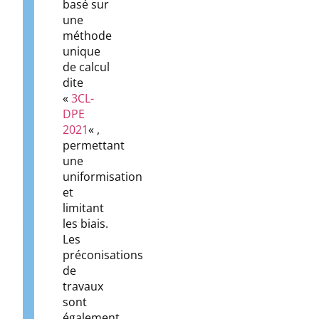
basé sur
une
méthode
unique
de calcul
dite
«
3CL-
DPE
2021
« ,
permettant
une
uniformisation
et
limitant
les biais.
Les
préconisations
de
travaux
sont
également