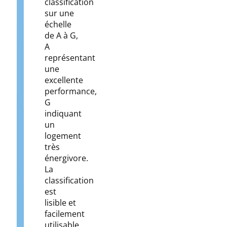
classification
sur une
échelle
de A à G,
A
représentant
une
excellente
performance,
G
indiquant
un
logement
très
énergivore.
La
classification
est
lisible et
facilement
utilisable