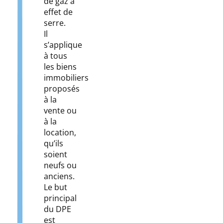
de gaz à
effet de
serre.
Il
s’applique
à tous
les biens
immobiliers
proposés
à la
vente ou
à la
location,
qu’ils
soient
neufs ou
anciens.
Le but
principal
du DPE
est